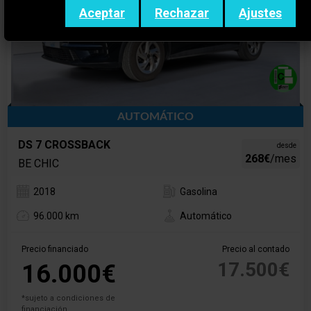
Aceptar
Rechazar
Ajustes
AUTOMÁTICO
DS 7 CROSSBACK
desde
268€
/mes
BE CHIC
2018
Gasolina
96.000 km
Automático
Precio financiado
Precio al contado
17.500€
16.000€
*sujeto a condiciones de
financiación