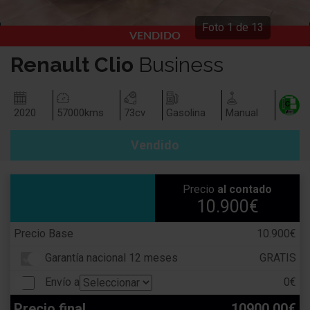
Foto
1
de
13
VENDIDO
Renault
Clio
Business
2020
57000
kms
73
cv
Gasolina
Manual
Vendido
Precio
al contado
10.900€
Precio Base
10.900€
Garantía nacional 12 meses
GRATIS
Envío a
0€
Precio final
10900.00€