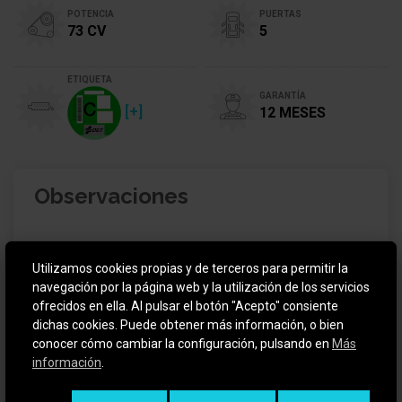
POTENCIA
PUERTAS
73 CV
5
ETIQUETA
GARANTÍA
[+]
12 MESES
Observaciones
Renault Clio 1.0 de 73CV es la opción inteligente.
Utilizamos cookies propias y de terceros para permitir la
Con un motor de gasolina de mantenimiento mínimo
navegación por la página web y la utilización de los servicios
y consumos bajísimos, es el aliado perfecto para
ofrecidos en ella. Al pulsar el botón "Acepto" consiente
moverte por la ciudad con total agilidad. Sus 5
dichas cookies. Puede obtener más información, o bien
puertas y un maletero sorprendentemente amplio
conocer cómo cambiar la configuración, pulsando en
Más
garantizan la comodidad que necesitas en tu rutina.
información
.
¡Ven a Coches segunda mano Madrid y llévatelo al
mejor precio!