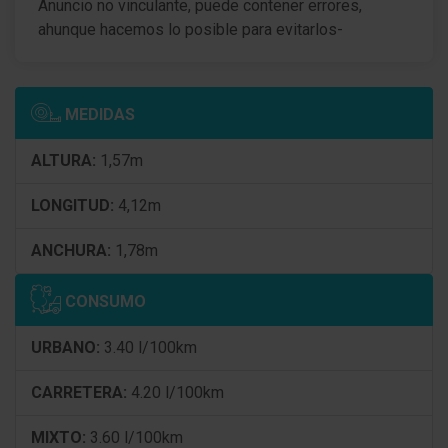
Anuncio no vinculante, puede contener errores,
Sistema audio-navegador con pantalla táctil en
color (Media Nav)
ahunque hacemos lo posible para evitarlos-
Control de crucero (Tempomat)
Airbag conductor/acompañante
MEDIDAS
airbag antideslizamiento (PRC) atrás
ALTURA:
1,57m
Airbag lateral delante
LONGITUD:
4,12m
Airbag acompañante Desconectable
ANCHURA:
1,78m
Cubierta del maletero / Persiana
CONSUMO
Climatizador automático
URBANO:
3.40 l/100km
? Filtro de polen
CARRETERA:
4.20 l/100km
tapicería asientos: Tela Zip Collection
(desmontable)
MIXTO:
3.60 l/100km