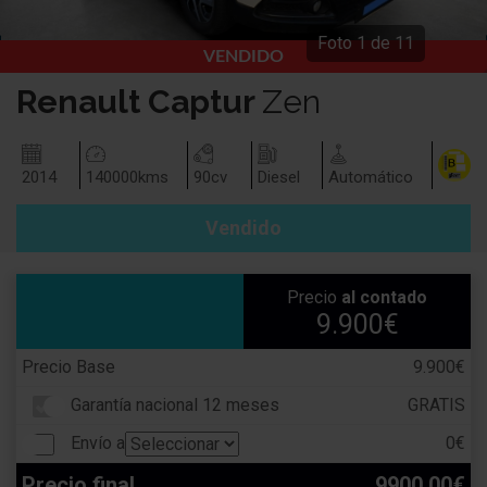
Foto
1
de
11
VENDIDO
Renault
Captur
Zen
2014
140000
kms
90
cv
Diesel
Automático
Vendido
Precio
al contado
9.900€
Precio Base
9.900€
Garantía nacional 12 meses
GRATIS
Envío a
0€
Precio final
9900.00€