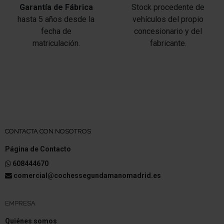
Garantía de Fábrica
Stock procedente de
hasta 5 años desde la
vehículos del propio
Asistente a la conducción: Freno de emergencia
fecha de
concesionario y del
Asistente del freno
matriculación.
fabricante.
Llantas de aleación ligera
Neumáticos 205/55 R17 ..H
Volante (cuero)
Columna de dirección (Volante) regulable en altura
CONTACTA CON NOSOTROS
Columna de dirección (Volante) regulable en
Página de Contacto
longitud
608444670
Dirección asistida Dependiente de la velocidad
comercial@cochessegundamanomadrid.es
Control en las curvas (USC)
EMPRESA
Regulación antideslizante (ASR)
Quiénes somos