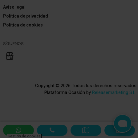
Aviso legal
Programa electrónico de estabilidad (ESP)
Política de privacidad
Tipo transmisión: Tracción delantera
Política de cookies
Asistente a la conducción: Asistente de subidas
(HSA)
SÍGUENOS
Batalla 2606 mm
Caja de cambios 5-marcha
Reducción polución según norma gases escape
Euro 5
Copyright © 2026 Todos los derechos reservados
Plataforma Ocasión by
Releasemarketing S.L.
Eco "Moda" (Conmutador del modo de conducción)
Sistema Start/Stop
Filtro partículas
Motor 1,5 Ltr. - 66 kW dCi Diesel FAP Energy
Gestión de cookies