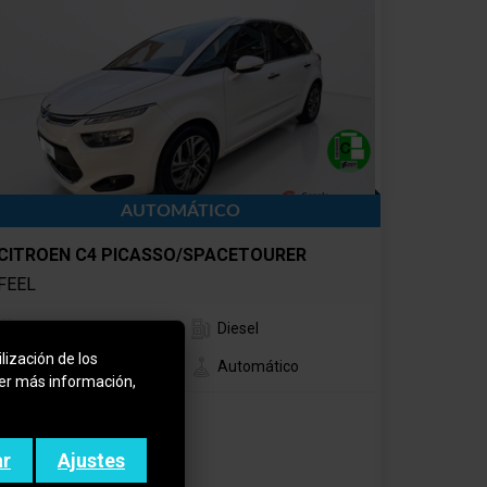
AUTOMÁTICO
CITROEN C4 PICASSO/SPACETOURER
FEEL
2016
Diesel
lización de los
160.000 km
Automático
ner más información,
Precio al contado
9.300€
ar
Ajustes