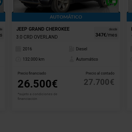
AUTOMÁTICO
JEEP GRAND CHEROKEE
de
desde
s
347€
/mes
3.0 CRD OVERLAND
2016
Diesel
132.000 km
Automático
Precio financiado
Precio al contado
27.700€
26.500€
*sujeto a condiciones de
financiación