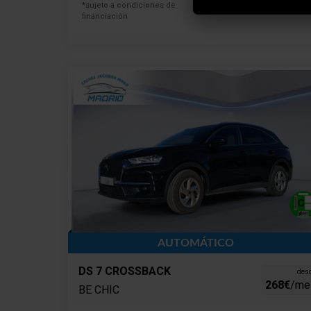
*sujeto a condiciones de
financiación
AUTOMÁTICO
DS 7 CROSSBACK
des
268€
/me
BE CHIC