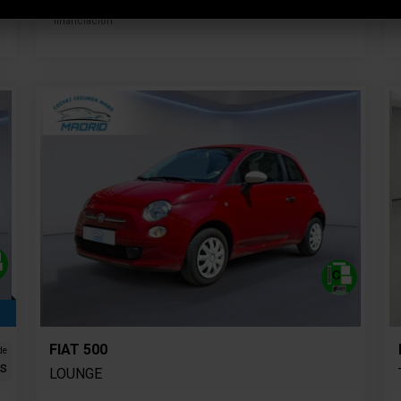
*sujeto a condiciones de
financiación
FIAT 500
de
s
LOUNGE