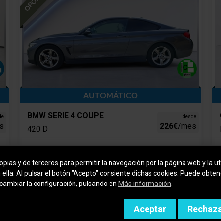
AUTOMÁTICO
BMW SERIE 4 COUPE
de
desde
s
226€
/mes
420 D
2014
Diesel
pias y de terceros para permitir la navegación por la página web y la uti
189.000 km
Automático
n ella. Al pulsar el botón "Acepto" consiente dichas cookies. Puede obte
cambiar la configuración, pulsando en
Más información
.
Precio financiado
Precio al contado
14.900€
13.990€
Aceptar
Rechaz