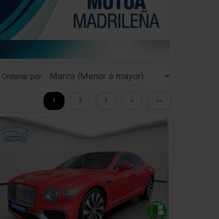
Ordenar por:
1
2
3
>
>>