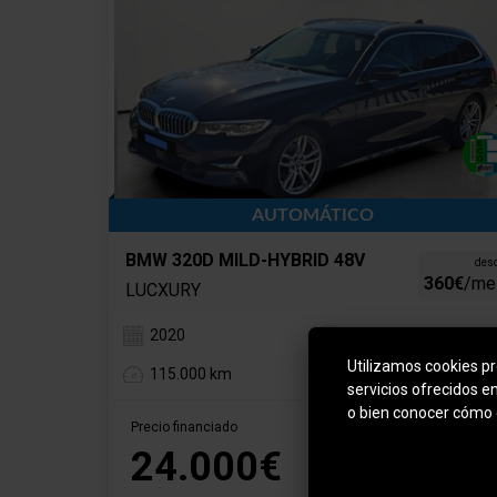
AUTOMÁTICO
BMW 320D MILD-HYBRID 48V
des
360€
/me
LUCXURY
2020
Híbrido Diesel
Utilizamos cookies pro
115.000 km
Automático
servicios ofrecidos e
o bien conocer cómo 
Precio financiado
Precio al contado
26.000€
24.000€