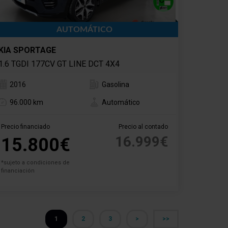
AUTOMÁTICO
KIA SPORTAGE
1.6 TGDI 177CV GT LINE DCT 4X4
2016
Gasolina
96.000 km
Automático
Precio financiado
Precio al contado
16.999€
15.800€
*sujeto a condiciones de
financiación
1
2
3
>
>>