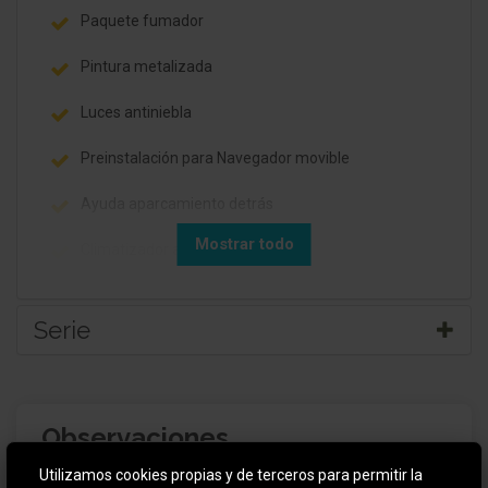
Paquete fumador
Pintura metalizada
Luces antiniebla
Preinstalación para Navegador movible
Ayuda aparcamiento detrás
Mostrar todo
Climatizador automático
Soporte lumbar Asiento delante izquierda
Serie
Asiento trasero (3 Asientos)
Elevalunas eléctric. detrás
Carrocería: 5 puertas
Observaciones
Llantas de aleación 6x15 (Y-Design)
Retrovisor exterior regulable eléctricamente y
calefactable
Utilizamos cookies propias y de terceros para permitir la
Rueda de repuesto de emergencia