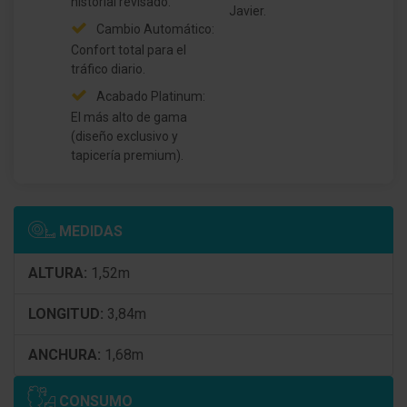
historial revisado.
Javier.
Cambio Automático:
Sistema de airbag para la cabeza (Airbag de la
Confort total para el
ventana)
tráfico diario.
asa Techo interior delante derecha
Acabado Platinum:
El más alto de gama
Acabado interior: Tela Castiglio
(diseño exclusivo y
tapicería premium).
Asiento delante izquierda Mec. regulable en altura
Elevalunas eléctric. delante
MEDIDAS
Cierre centralizado con Mando a distancia
ALTURA:
1,52m
Inmovilizador (electrónico)
LONGITUD:
3,84m
Enchufe (enchufe 12V) en del consola central
ANCHURA:
1,68m
Anclajes Isofix para Asiento para niños
Portavasos delante y detrás
CONSUMO