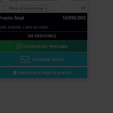
Envío a
0€
recio final
16990.00€
odo incluido. Llave en mano
IVA DEDUCIBLE
Contacta por whatsapp
Contactar ahora
Avísame si baja de precio