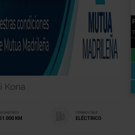
P
T
i Kona
KILÓMETROS
COMBUSTIBLE
51.000 KM
ELÉCTRICO