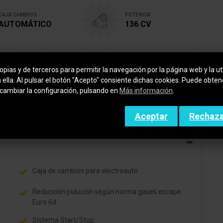
CAJA CAMBIOS
POTENCIA
AUTOMÁTICO
136 CV
ETIQUETA
GARANTÍA
pias y de terceros para permitir la navegación por la página web y la uti
[+]
36 MESES
n ella. Al pulsar el botón "Acepto" consiente dichas cookies. Puede obte
cambiar la configuración, pulsando en
Más información
.
Aceptar
Rechaz
Caja de cambios para electroauto
Reducción polución según norma gases escape
Euro 6d
Sistema Start/Stop