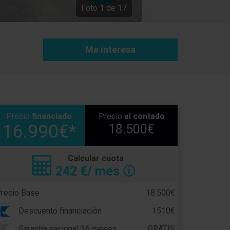
Foto
1
de
17
Me interesa
Precio
financiado
Precio
al contado
16.990€*
18.500€
Calcular cuota
242
€/ mes
🛈
recio Base
18.500€
Descuento financiación
1510€
Garantía nacional 36 meses
GRATIS