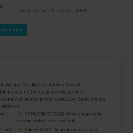
as
Motor eléctrico 100 kW (cont. 26 kW)
strar todo
do Madrid! ?La libertad total en Madrid
 84 meses. + 200€ de gastos de gestaría.
icos más eficientes jamás fabricados. Gasta menos
ng o
ESTADO IMPECABLE: Un solo propietario,
revisiones al día en casa oficial.
2 es la
Etiqueta CERO: Aparcamiento gratuito