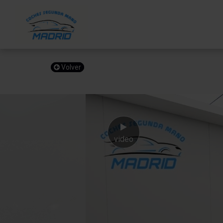
Volver
video