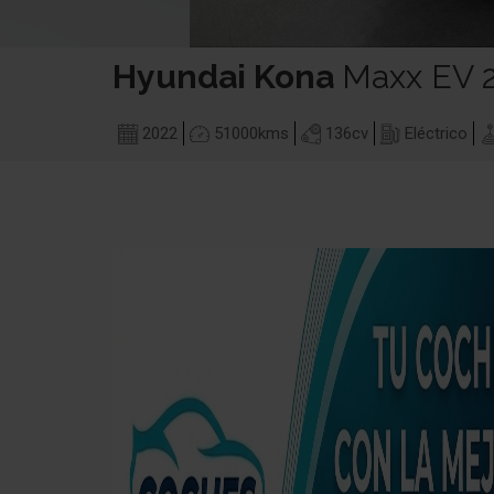
Hyundai
Kona
Maxx EV
2022
51000
kms
136
cv
Eléctrico