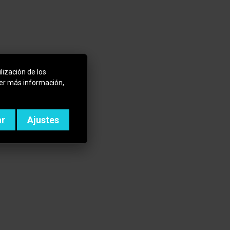
lización de los
ner más información,
ar
Ajustes