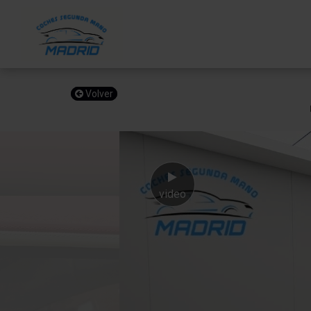
Volver
video