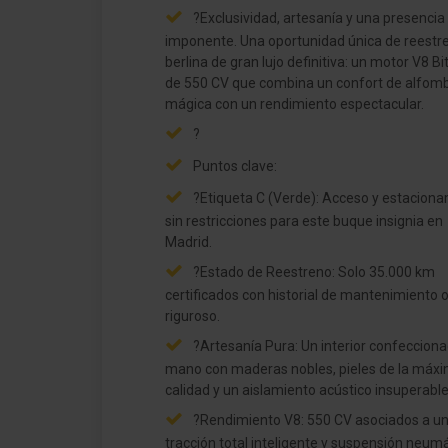
?Exclusividad, artesanía y una presencia
imponente. Una oportunidad única de reestre
berlina de gran lujo definitiva: un motor V8 Bi
de 550 CV que combina un confort de alfom
mágica con un rendimiento espectacular.
?
Puntos clave:
?Etiqueta C (Verde): Acceso y estacion
sin restricciones para este buque insignia en
Madrid.
?Estado de Reestreno: Solo 35.000 km
certificados con historial de mantenimiento of
riguroso.
?Artesanía Pura: Un interior confeccion
mano con maderas nobles, pieles de la máx
calidad y un aislamiento acústico insuperable
?Rendimiento V8: 550 CV asociados a u
tracción total inteligente y suspensión neum