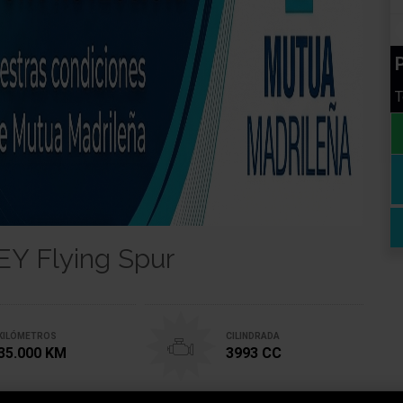
P
T
EY Flying Spur
KILÓMETROS
CILINDRADA
35.000 KM
3993 CC