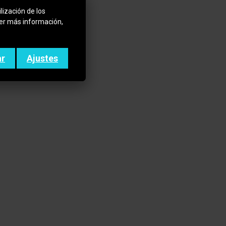
lización de los
ner más información,
ar
Ajustes