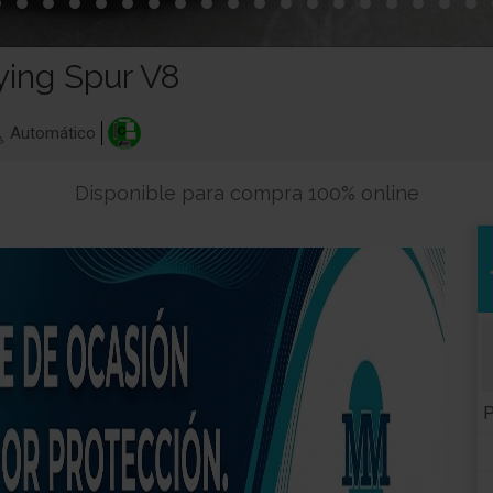
ying Spur V8
Automático
Disponible para compra 100% online
P