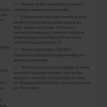
?Revisión de Élite: Inspección minuciosa y
nar la
certificada realizada en nuestro taller.
turbo
?Equipamiento destacado: Pantalla giratoria
bra
Bentley (Rotating Display), techo panorámico
doble, asientos con masaje, ventilación y
calefacción (delanteros y traseros), sistema de
sonido premium, faros Matrix LED con efecto
cristal y llantas exclusivas de 21".
amiento
? Precio Llave en Mano: 190.000 €.
Transparencia absoluta: Entrega inmediata con
gestión personalizada.
?Atención exclusiva y personalizada: Si desea
icial
un dossier fotográfico completo, vídeo en alta
definición o concertar una cita privada, contacte
ado a
por WhatsApp al 608.444.670 o llámenos. Pregunte
por Fran o Javier.
ima
.
na
ática