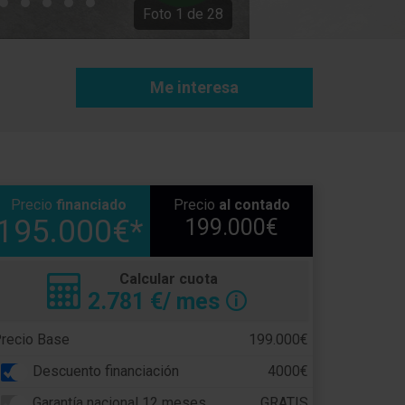
Foto
1
de
28
Me interesa
Precio
financiado
Precio
al contado
195.000€*
199.000€
Calcular cuota
2.781
€/ mes
🛈
recio Base
199.000€
Descuento financiación
4000€
Garantía nacional 12 meses
GRATIS