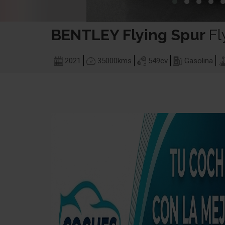
BENTLEY
Flying Spur
Fl
2021
35000
kms
549
cv
Gasolina