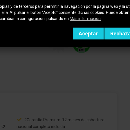
pias y de terceros para permitir la navegación por la página web y la uti
COLOR
CAJA CAMBIOS
n ella. Al pulsar el botón "Acepto" consiente dichas cookies. Puede obte
ROJO
AUTOMÁTICO
cambiar la configuración, pulsando en
Más información
.
Aceptar
Rechaz
ETIQUETA
PUERTAS
[+]
5
?Garantía Premium: 12 meses de cobertura
 C!
nacional completa incluida.