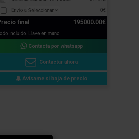
Envío a
0€
recio final
195000.00€
odo incluido. Llave en mano
Contacta por whatsapp
Contactar ahora
Avísame si baja de precio